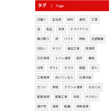
タグ
Tags
日雇い
正社員
給料
食肉
工場
苔
高圧
洗浄
ドライアイス
錆び取り
床
バイト
時給
志望動機
日払い
キツイ
食品工場
床清掃
天井清掃
トイレ清掃
高所
機械
日常
ダクト
ガラス
経歴
求人
工場清掃
向いている人
仕事内容
きつい
資格
プラント清掃
なるには
配管清掃
配管工事
年収
やりがい
瀬戸市
清掃
転職
特殊清掃